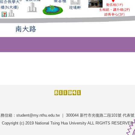
服務信箱：student@my.nthu.edu.tw ｜ 300044 新竹市光復路二段101號 代表號
Copyright (c) 2019 National Tsing Hua University ALL RIGHTS RESERVED