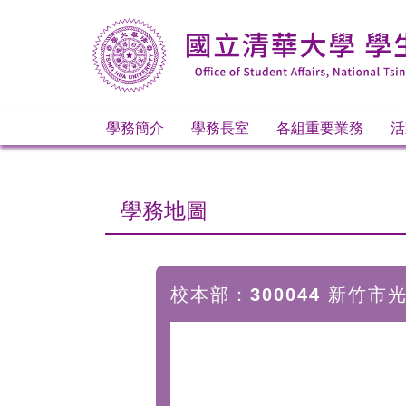
跳
到
主
要
內
容
區
學務簡介
學務長室
各組重要業務
活
學務地圖
校本部：300044 新竹市